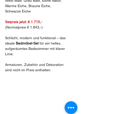
Weiß Matt, Grau Matt, Eiche Natur,
Warme Eiche, Braune Eiche,
Schwarze Eiche
Setpreis jetzt: € 1.715,-
(Normalpreis € 1.843,-)
Schlicht, modern und funktional – das
ideale
Badmöbel-Set
für ein helles,
aufgeräumtes Badezimmer mit klarer
Linie.
Armaturen, Zubehör und Dekoration
sind nicht im Preis enthalten.
Bacherstraße 2, 7024 Hirm
Tel.: +43 (0) 2687 472 54
E-Mail: hirm@fliesen-pfeiler.at