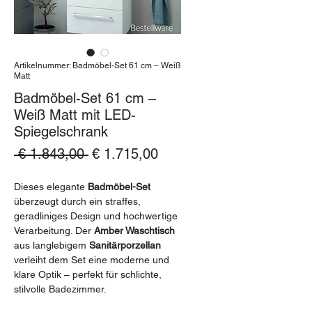
Artikelnummer: Badmöbel-Set 61 cm – Weiß
Matt
Badmöbel-Set 61 cm –
Weiß Matt mit LED-
Spiegelschrank
Standardpreis
Sale-
 € 1.843,00 
€ 1.715,00
Preis
Dieses elegante
Badmöbel-Set
überzeugt durch ein straffes,
geradliniges Design und hochwertige
Verarbeitung. Der
Amber Waschtisch
aus langlebigem
Sanitärporzellan
verleiht dem Set eine moderne und
klare Optik – perfekt für schlichte,
stilvolle Badezimmer.