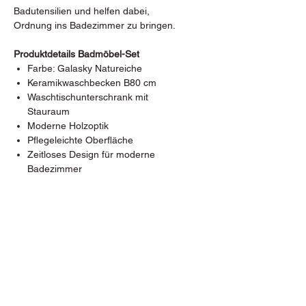
Badutensilien und helfen dabei,
Ordnung ins Badezimmer zu bringen.
Produktdetails Badmöbel-Set
Farbe: Galasky Natureiche
Keramikwaschbecken B80 cm
Waschtischunterschrank mit
Stauraum
Moderne Holzoptik
Pflegeleichte Oberfläche
Zeitloses Design für moderne
Badezimmer
Bacherstraße 2, 7024 Hirm
Tel.: +43 (0) 2687 472 54
E-Mail: hirm@fliesen-pfeiler.at