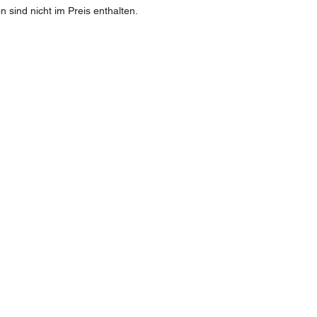
sind nicht im Preis enthalten.
Sp
Hirm
54
E-M
er.at
irm:
Mo:
08:
 18:00 Uhr
ereinbarung
03
eiten
2026
5:00 Uhr