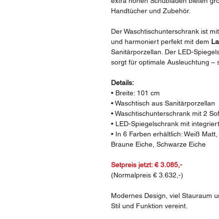
extra hohen Schubladen bieten gr
Handtücher und Zubehör.
Der Waschtischunterschrank ist mi
und harmoniert perfekt mit dem
La
Sanitärporzellan. Der LED-Spiegel
sorgt für optimale Ausleuchtung –
Details:
• Breite: 101 cm
• Waschtisch aus Sanitärporzellan
• Waschtischunterschrank mit 2 So
• LED-Spiegelschrank mit integrier
• In 6 Farben erhältlich: Weiß Mat
Braune Eiche, Schwarze Eiche
Setpreis jetzt: € 3.085,-
(Normalpreis € 3.632,-)
Modernes Design, viel Stauraum un
Stil und Funktion vereint.