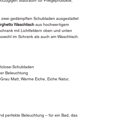
oßzügigen Stauraum für Pflegeprodukte,
t zwei gedämpften Schubladen ausgestattet
rghetto Waschtisch
aus hochwertigem
schrank mit Lichtfeldern oben und unten
 sowohl im Schrank als auch am Waschtisch.
ftclose-Schubladen
ter Beleuchtung
t, Grau Matt, Warme Eiche, Eiche Natur,
d perfekte Beleuchtung – für ein Bad, das