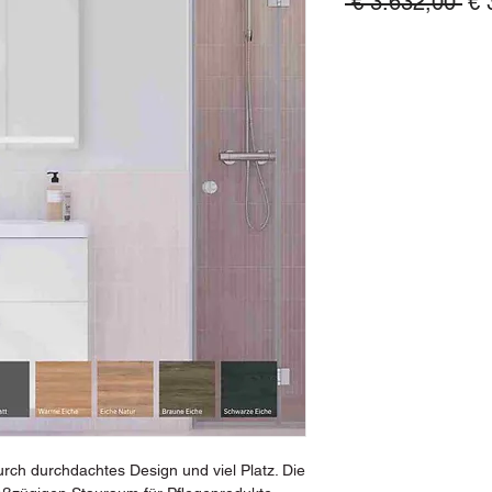
St
 € 3.632,00 
€ 
ch durchdachtes Design und viel Platz. Die