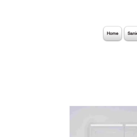
Home
Sani