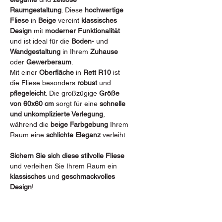
Raumgestaltung
. Diese
hochwertige
Fliese
in
Beige
vereint
klassisches
Design
mit
moderner Funktionalität
und ist ideal für die
Boden-
und
Wandgestaltung
in Ihrem
Zuhause
oder
Gewerberaum
.
Mit einer
Oberfläche
in
Rett R10
ist
die Fliese besonders
robust
und
pflegeleicht
. Die großzügige
Größe
von 60x60 cm
sorgt für eine
schnelle
und unkomplizierte Verlegung
,
während die
beige Farbgebung
Ihrem
Raum eine
schlichte Eleganz
verleiht.
Sichern Sie sich diese stilvolle Fliese
und verleihen Sie Ihrem Raum ein
klassisches
und
geschmackvolles
Design
!