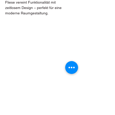
Fliese vereint Funktionalität mit
zeitlosem Design – perfekt für eine
moderne Raumgestaltung.
Bacherstraße 2, 7024 Hirm
Tel.: +43 (0) 2687 472 54
E-Mail: hirm@fliesen-pfeiler.at
Öffnungszeiten Hirm:
Montag & Dienstag
08:00 - 15:00 Uhr
Mittwoch bis Freitag
08:00
-
12:00 Uhr und 13:00 - 18:00 Uhr
Samstag
Geschlossen / Nach Terminvereinbarung
Sonderöffnungszeiten
03.08 - 14.08.2026