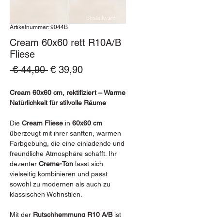
Artikelnummer: 9044B
Cream 60x60 rett R10A/B
Fliese
Standardpreis
Sale-
 € 44,90 
€ 39,90
Preis
Cream 60x60 cm, rektifiziert – Warme
Natürlichkeit für stilvolle Räume
Die
Cream Fliese
in
60x60 cm
überzeugt mit ihrer sanften, warmen
Farbgebung, die eine einladende und
freundliche Atmosphäre schafft. Ihr
dezenter
Creme-Ton
lässt sich
vielseitig kombinieren und passt
sowohl zu modernen als auch zu
klassischen Wohnstilen.
Mit der
Rutschhemmung R10 A/B
ist