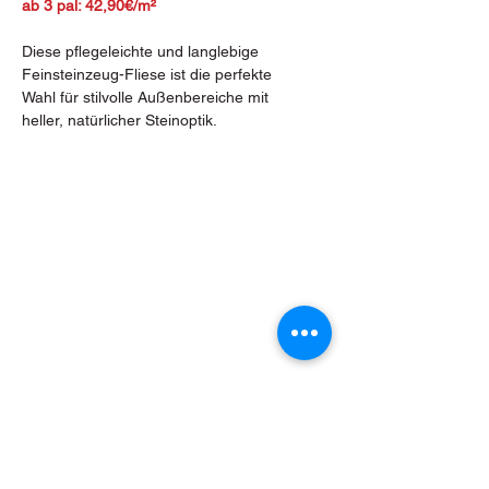
ab 3 pal: 42,90€/m²
Diese pflegeleichte und langlebige
Feinsteinzeug-Fliese ist die perfekte
Wahl für stilvolle Außenbereiche mit
heller, natürlicher Steinoptik.
Bacherstraße 2, 7024 Hirm
Tel.: +43 (0) 2687 472 54
E-Mail: hirm@fliesen-pfeiler.at
Öffnungszeiten Hirm:
Montag & Dienstag
08:00 - 15:00 Uhr
Mittwoch bis Freitag
08:00
-
12:00 Uhr und 13:00 - 18:00 Uhr
Samstag
Geschlossen / Nach Terminvereinbarung