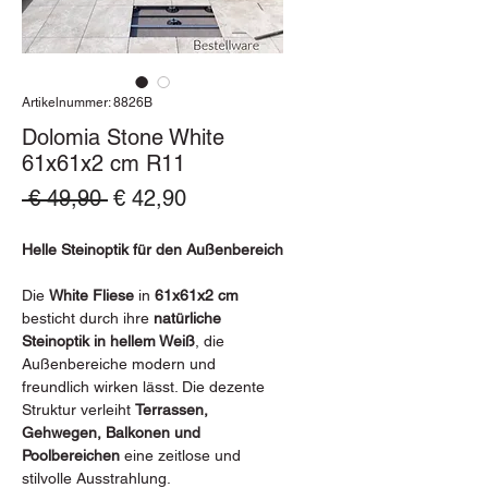
Artikelnummer: 8826B
Dolomia Stone White
61x61x2 cm R11
Standardpreis
Sale-
 € 49,90 
€ 42,90
Preis
Helle Steinoptik für den Außenbereich
Die
White Fliese
in
61x61x2 cm
besticht durch ihre
natürliche
Steinoptik in hellem Weiß
, die
Außenbereiche modern und
freundlich wirken lässt. Die dezente
Struktur verleiht
Terrassen,
Gehwegen, Balkonen und
Poolbereichen
eine zeitlose und
stilvolle Ausstrahlung.