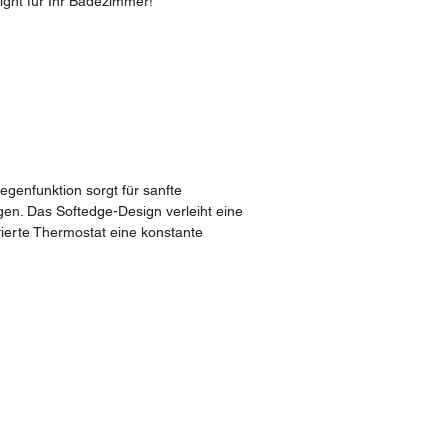
light für Ihr Badezimmer!
genfunktion sorgt für sanfte
en. Das Softedge-Design verleiht eine
rierte Thermostat eine konstante
Sp
Hirm
54
E-M
er.at