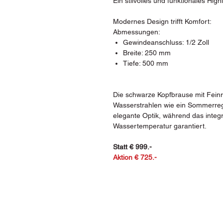
Ein stilvolles und funktionales High
Modernes Design trifft Komfort:
Abmessungen:
Gewindeanschluss: 1/2 Zoll
Breite: 250 mm
Tiefe: 500 mm
Die schwarze Kopfbrause mit Feinre
Wasserstrahlen wie ein Sommerreg
elegante Optik, während das integ
Wassertemperatur garantiert.
Statt € 999.-
Aktion € 725.-
Bacherstraße 2, 7024 
Tel.: +43 (0) 2687 472 
E-Mail: hirm@fliesen-pfeil