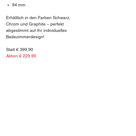
94 mm
Erhältlich in den Farben Schwarz,
Chrom und Graphite – perfekt
abgestimmt auf Ihr individuelles
Badezimmerdesign!
Statt € 399,90
Aktion € 229,90
Bacherstraße 2, 7024 Hirm
Tel.: +43 (0) 2687 472 54
E-Mail: hirm@fliesen-pfeiler.at
Öffnungszeiten Hirm:
Montag & Dienstag
08:00 - 15:00 Uhr
Mittwoch bis Freitag