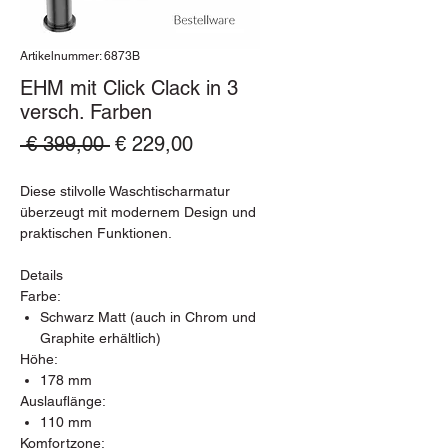
Artikelnummer: 6873B
EHM mit Click Clack in 3
versch. Farben
Standardpreis
Sale-
 € 399,00 
€ 229,00
Preis
Diese stilvolle Waschtischarmatur
überzeugt mit modernem Design und
praktischen Funktionen.
Details
Farbe:
Schwarz Matt (auch in Chrom und
Graphite erhältlich)
Höhe:
178 mm
Auslauflänge:
110 mm
Komfortzone: