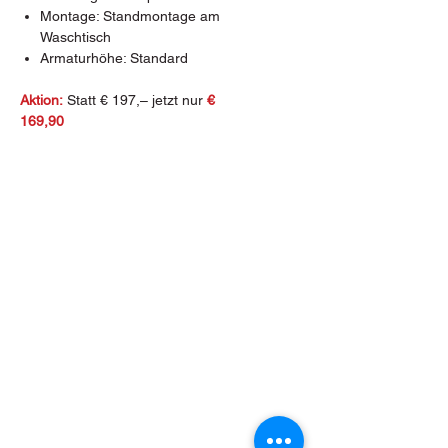
Montage: Standmontage am
Waschtisch
Armaturhöhe: Standard
Aktion:
Statt € 197,– jetzt nur
€
169,90
Bacherstraße 2, 7024 Hirm
Tel.: +43 (0) 2687 472 54
E-Mail: hirm@fliesen-pfeiler.at
Öffnungszeiten Hirm:
Montag & Dienstag
08:00 - 15:00 Uhr
Mittwoch bis Freitag
08:00
-
12:00 Uhr und 13:00 - 18:00 Uhr
Samstag
Geschlossen / Nach Terminvereinbarung