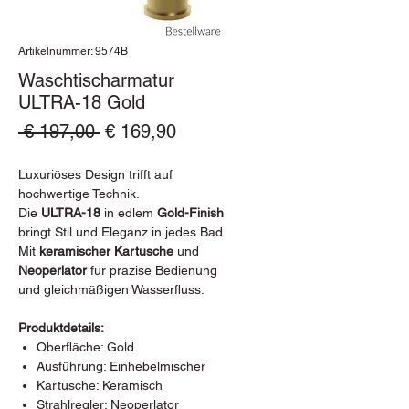
Artikelnummer: 9574B
Waschtischarmatur
ULTRA-18 Gold
Standardpreis
Sale-
 € 197,00 
€ 169,90
Preis
Luxuriöses Design trifft auf
hochwertige Technik.
Die
ULTRA-18
in edlem
Gold-Finish
bringt Stil und Eleganz in jedes Bad.
Mit
keramischer Kartusche
und
Neoperlator
für präzise Bedienung
und gleichmäßigen Wasserfluss.
Produktdetails:
Oberfläche: Gold
Ausführung: Einhebelmischer
Kartusche: Keramisch
Strahlregler: Neoperlator